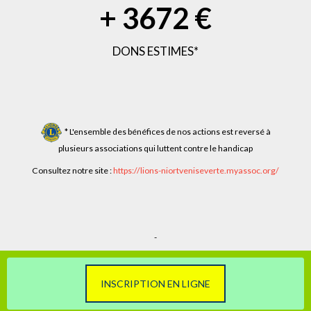
+
3944
€
DONS ESTIMES*
* L'ensemble des bénéfices de nos actions est reversé à
plusieurs associations qui luttent contre le handicap
Consultez notre site :
https://lions-niortveniseverte.myassoc.org/
-
INSCRIPTION EN LIGNE